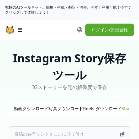
究極のAIツールキット。編集・生成・翻訳・消去。今すぐ利用可能！今すぐ
クリックして体験しよう！
ログイン/新規登録
Open main menu
Instagram Story保存
ツール
IGストーリーを元の解像度で保存
動画ダウンロード
写真ダウンロード
Reels ダウンロード
Story